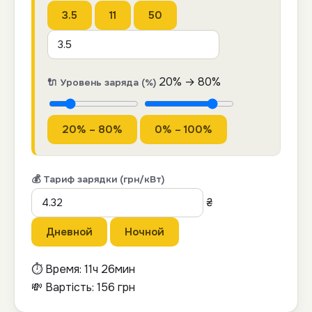
3.5
11
50
20
% →
80
%
🔌 Уровень заряда (%)
20% – 80%
0% – 100%
💰 Тариф зарядки (грн/кВт)
₴
Дневной
Ночной
⏱ Время:
11ч 26мин
💸 Вартість:
156
грн