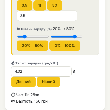
3.5
11
50
20
% →
80
%
🔌 Рівень заряду (%)
20% – 80%
0% – 100%
💰 Тариф зарядки (грн/кВт)
₴
Денний
Нічний
⏱ Час:
11г 26хв
💸 Вартість:
156
грн