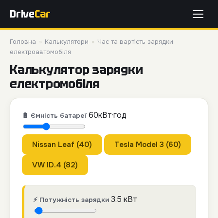
Drive
Car
Головна
»
Калькулятори
»
Час та вартість зарядки
електроавтомобіля
Калькулятор зарядки
електромобіля
60
кВт·год
🔋 Ємність батареї
Nissan Leaf (40)
Tesla Model 3 (60)
VW ID.4 (82)
3.5
кВт
⚡ Потужність зарядки