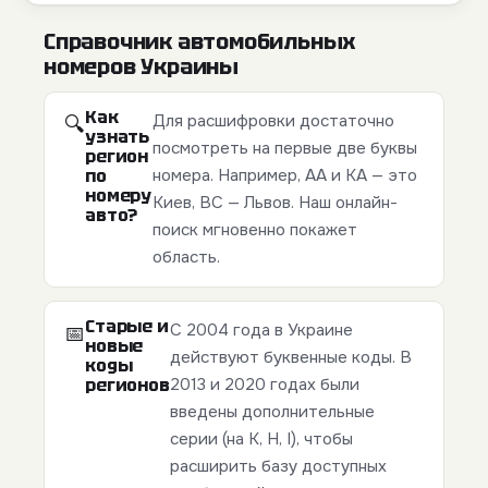
Справочник автомобильных
номеров Украины
Как
Для расшифровки достаточно
🔍
узнать
посмотреть на первые две буквы
регион
по
номера. Например, АА и КА — это
номеру
Киев, ВС — Львов. Наш онлайн-
авто?
поиск мгновенно покажет
область.
Старые и
С 2004 года в Украине
📅
новые
действуют буквенные коды. В
коды
регионов
2013 и 2020 годах были
введены дополнительные
серии (на K, H, I), чтобы
расширить базу доступных