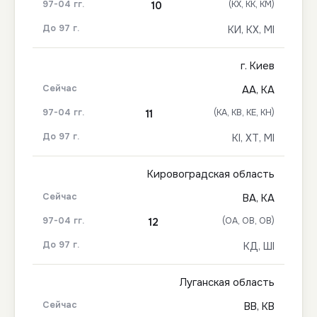
(КХ, КК, КМ)
10
КИ, КХ, МІ
г. Киев
АА, КА
(КА, КВ, КЕ, КН)
11
КІ, ХТ, МІ
Кировоградская область
ВА, КА
(ОА, ОВ, ОВ)
12
КД, ШІ
Луганская область
ВВ, КВ