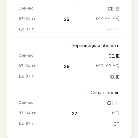
СВ, ІВ
(МК, ММ, МН)
25
ЧН, ЧТ
Черновицкая область
СЕ, ІЕ
(МО, МР, МС)
26
ЧВ, ІЕ
г. Севастополь
СН, ІН
(КС)
27
СТ