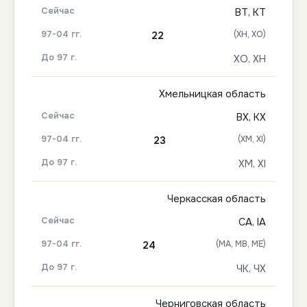
ВТ, КТ
(ХН, ХО)
22
ХО, ХН
Хмельницкая область
ВХ, КХ
(ХМ, ХІ)
23
ХМ, ХІ
Черкасская область
СА, ІА
(МА, МВ, МЕ)
24
ЧК, ЧХ
Черниговская область