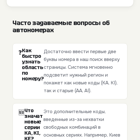
Часто задаваемые вопросы об
автономерах
Как
Достаточно ввести первые две
❓
быстро
буквы номера в наш поиск вверху
узнать
область
страницы. Система мгновенно
по
подсветит нужный регион и
номеру?
покажет как новые коды (KA, KI),
так и старые (AA, AI).
Что
Это дополнительные коды,
🆕
значат
введенные из-за нехватки
новые
серии
свободных комбинаций в
КА, КI,
основных сериях. Например, Киев
КЕ?