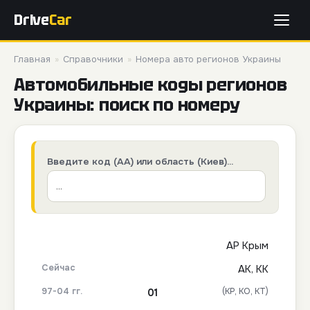
Drive
Car
Главная
»
Справочники
»
Номера авто регионов Украины
Автомобильные коды регионов
Украины: поиск по номеру
Введите код (АА) или область (Киев)...
АР Крым
AK, KK
(КР, КО, КТ)
01