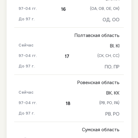
(ОА, ОВ, ОЕ, ОК)
16
ОД, ОО
Полтавская область
ВІ, КІ
(СК, СН, СС)
17
ПО, ПР
Ровенская область
ВК, КК
(РВ, РО, РА)
18
РВ, РО
Сумская область