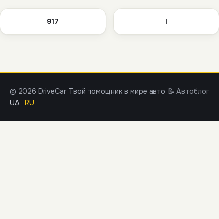
917
I
© 2026 DriveCar. Твой помощник в мире авто
📝 Автоблог
UA
|
RU