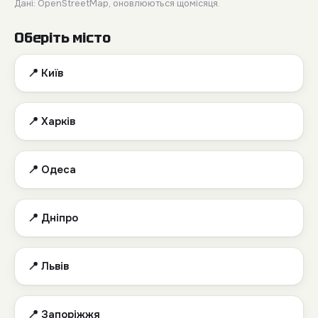
Дані: OpenStreetMap, оновлюються щомісяця.
Оберіть місто
📍 Київ
📍 Харків
📍 Одеса
📍 Дніпро
📍 Львів
📍 Запоріжжя