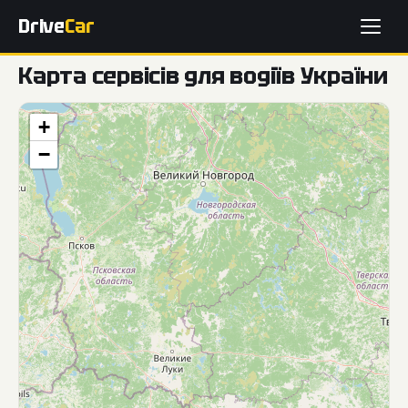
Drive
Car
Карта сервісів для водіїв України
+
−