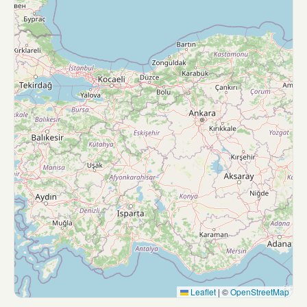
Leaflet
|
©
OpenStreetMap