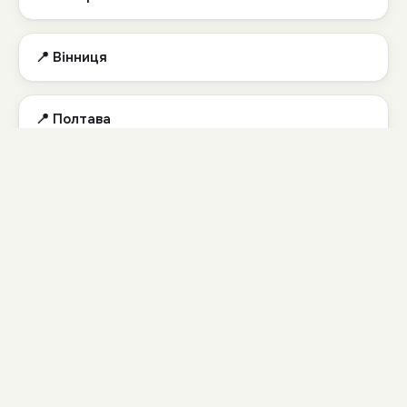
📍 Вінниця
📍 Полтава
📍 Івано-Франківськ
📍 Тернопіль
📍 Черкаси
📍 Чернігів