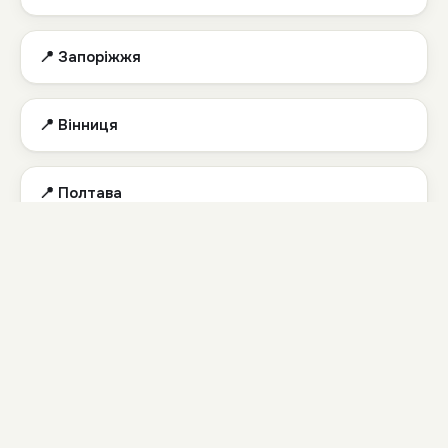
📍 Запоріжжя
📍 Вінниця
📍 Полтава
📍 Івано-Франківськ
📍 Тернопіль
📍 Черкаси