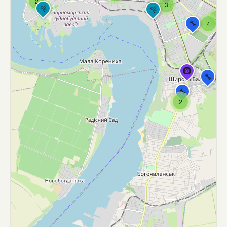
2
3
🫧
🫧
4
🔧
4
🛞
🔧
🔧
2