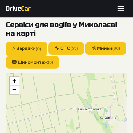
Drive
Car
Сервіси для водіїв у Миколаєві
на карті
⚡ Зарядки
🔧 СТО
🫧 Мийки
(55)
(30)
(0)
🛞 Шиномонтаж
(6)
+
−