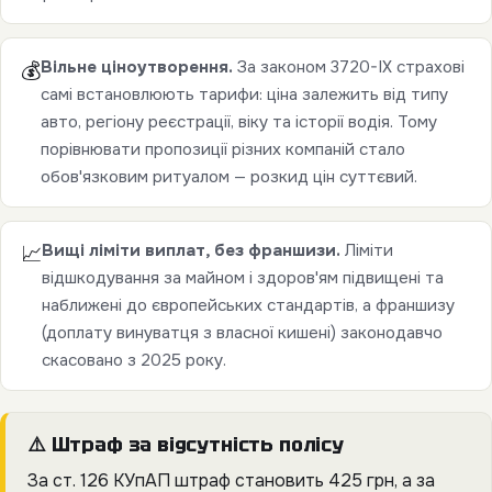
Вільне ціноутворення.
За законом 3720-IX страхові
💰
самі встановлюють тарифи: ціна залежить від типу
авто, регіону реєстрації, віку та історії водія. Тому
порівнювати пропозиції різних компаній стало
обов'язковим ритуалом — розкид цін суттєвий.
Вищі ліміти виплат, без франшизи.
Ліміти
📈
відшкодування за майном і здоров'ям підвищені та
наближені до європейських стандартів, а франшизу
(доплату винуватця з власної кишені) законодавчо
скасовано з 2025 року.
⚠️ Штраф за відсутність полісу
За ст. 126 КУпАП штраф становить 425 грн, а за