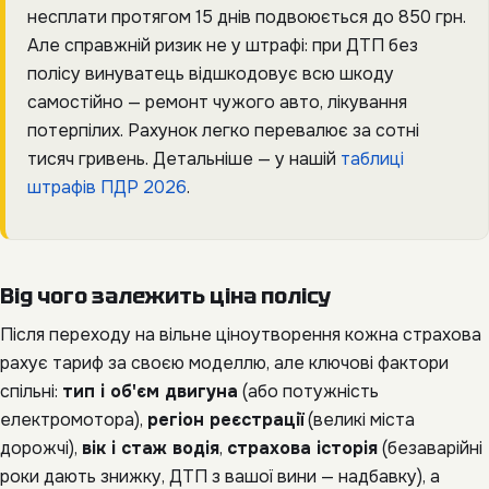
несплати протягом 15 днів подвоюється до 850 грн.
Але справжній ризик не у штрафі: при ДТП без
полісу винуватець відшкодовує всю шкоду
самостійно — ремонт чужого авто, лікування
потерпілих. Рахунок легко перевалює за сотні
тисяч гривень. Детальніше — у нашій
таблиці
штрафів ПДР 2026
.
Від чого залежить ціна полісу
Після переходу на вільне ціноутворення кожна страхова
рахує тариф за своєю моделлю, але ключові фактори
спільні:
тип і об'єм двигуна
(або потужність
електромотора),
регіон реєстрації
(великі міста
дорожчі),
вік і стаж водія
,
страхова історія
(безаварійні
роки дають знижку, ДТП з вашої вини — надбавку), а