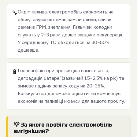
Окрім палива, електромобіль економить на
🔧
обслуговуванні: немає заміни оливи, свічок,
ременів ГРМ, зчеплення. Гальмівні колодки
служать у 2–3 рази довше завдяки рекуперації.
У середньому ТО обходиться на 30–50%
дешевше.
Головні фактори проти: ціна самого авто,
🔋
деградація батареї (зазвичай 1.5–2.5% на рік) та
зимове падіння запасу ходу на 20–35%.
Калькулятор допоможе оцінити, чи компенсує
економія на паливі ці нюанси для вашого пробігу.
💡 За якого пробігу електромобіль
вигідніший?