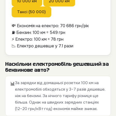
10 000 км
20 000 км
Таксі (50 000)
💸 Економія на електро:
70 686
грн/рік
⛽ Бензин: 100 км =
549
грн
⚡ Електро: 100 км =
78
грн
📉 Електро дешевше у
7.1
рази
Наскільки електромобіль дешевший за
бензинове авто?
За зарядки від домашньої розетки 100 км на
📊
електромобілі обходяться у 3–7 разів дешевше,
ніж на бензині. За нічного тарифу різниця ще
більша. Однак на швидких зарядних станціях
(12–20 грн/кВт·год) економія майже зникає.