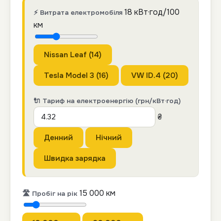
18
кВт·год/100
⚡ Витрата електромобіля
км
Nissan Leaf (14)
Tesla Model 3 (16)
VW ID.4 (20)
🔌 Тариф на електроенергію (грн/кВт·год)
₴
Денний
Нічний
Швидка зарядка
15 000
км
🛣 Пробіг на рік