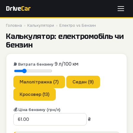
Drive
Car
Головна
»
Калькулятори
»
Електро vs Бензин
Калькулятор: електромобіль чи
бензин
9
л/100 км
⛽ Витрата бензину
Малолітражка (7)
Седан (9)
Кросовер (13)
💰 Ціна бензину (грн/л)
₴