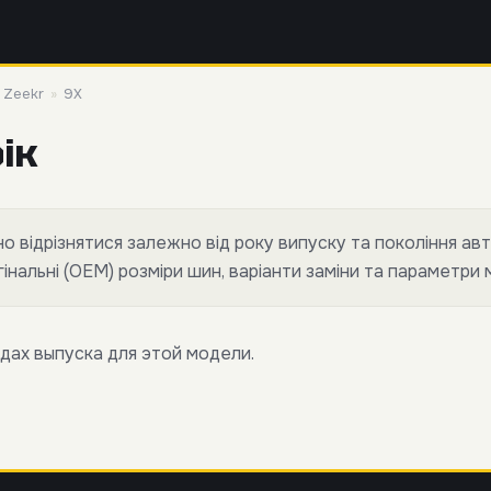
»
Zeekr
»
9X
ік
 відрізнятися залежно від року випуску та покоління авт
нальні (OEM) розміри шин, варіанти заміни та параметри 
дах выпуска для этой модели.