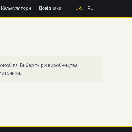
|
Калькулятори
Довідники
UA
RU
омобіля. Виберіть рік виробництва
маточини.