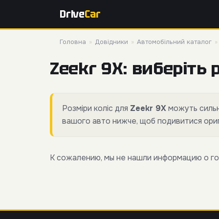
Drive
Car
Головна
»
Довідники
»
Автомобільний каталог
Zeekr 9X: виберіть р
Розміри коліс для
Zeekr 9X
можуть сильно
вашого авто нижче, щоб подивитися оригі
К сожалению, мы не нашли информацию о го