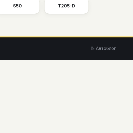
S50
T205-D
📝 Автоблог