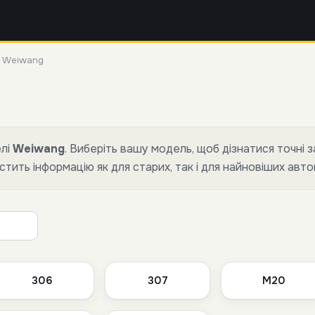
»
Weiwang
елі
Weiwang
. Виберіть вашу модель, щоб дізнатися точні з
стить інформацію як для старих, так і для найновіших авт
306
307
M20