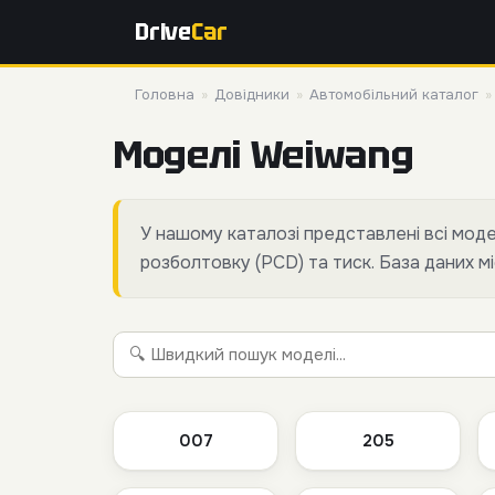
Drive
Car
Головна
»
Довідники
»
Автомобільний каталог
Моделі Weiwang
У нашому каталозі представлені всі мод
розболтовку (PCD) та тиск. База даних мі
007
205