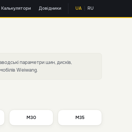
|
Калькулятори
Довідники
UA
RU
аводські параметри шин, дисків,
омобілів Weiwang.
M30
M35