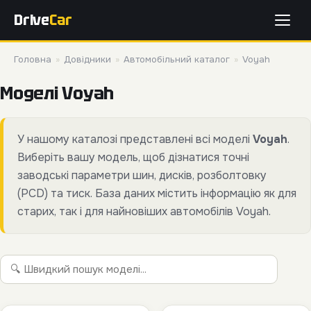
Drive
Car
Головна
»
Довідники
»
Автомобільний каталог
»
Voyah
Моделі Voyah
У нашому каталозі представлені всі моделі
Voyah
.
Виберіть вашу модель, щоб дізнатися точні
заводські параметри шин, дисків, розболтовку
(PCD) та тиск. База даних містить інформацію як для
старих, так і для найновіших автомобілів Voyah.