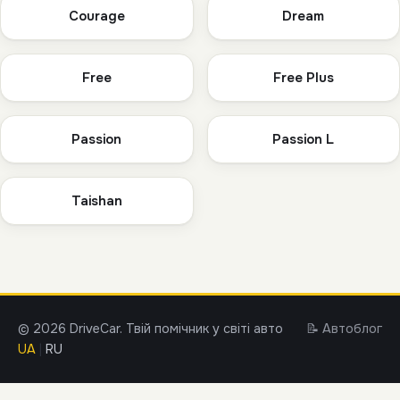
Courage
Dream
Free
Free Plus
Passion
Passion L
Taishan
© 2026 DriveCar. Твій помічник у світі авто
📝 Автоблог
UA
|
RU