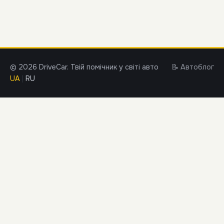
© 2026 DriveCar. Твій помічник у світі авто
📝 Автоблог
UA
|
RU