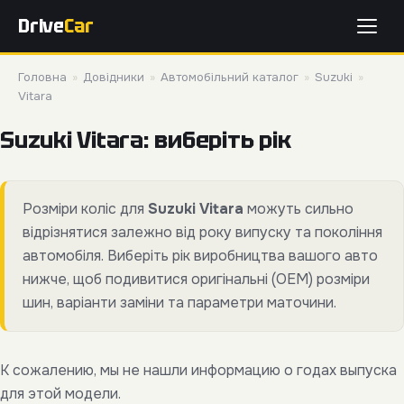
Drive
Car
Головна
»
Довідники
»
Автомобільний каталог
»
Suzuki
»
Vitara
Suzuki Vitara: виберіть рік
Розміри коліс для
Suzuki Vitara
можуть сильно
відрізнятися залежно від року випуску та покоління
автомобіля. Виберіть рік виробництва вашого авто
нижче, щоб подивитися оригінальні (OEM) розміри
шин, варіанти заміни та параметри маточини.
К сожалению, мы не нашли информацию о годах выпуска
для этой модели.