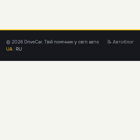
© 2026 DriveCar. Твій помічник у світі авто
📝 Автоблог
UA
|
RU