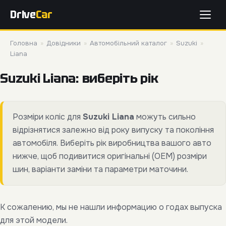
Drive
Car
Головна
»
Довідники
»
Автомобільний каталог
»
Suzuki
»
Liana
Suzuki Liana: виберіть рік
Розміри коліс для
Suzuki Liana
можуть сильно
відрізнятися залежно від року випуску та покоління
автомобіля. Виберіть рік виробництва вашого авто
нижче, щоб подивитися оригінальні (OEM) розміри
шин, варіанти заміни та параметри маточини.
К сожалению, мы не нашли информацию о годах выпуска
для этой модели.