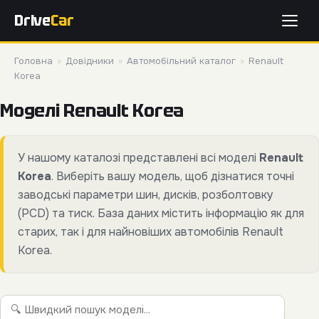
Drive
Car
Головна
»
Довідники
»
Автомобільний каталог
»
Renault
Korea
Моделі Renault Korea
У нашому каталозі представлені всі моделі
Renault
Korea
. Виберіть вашу модель, щоб дізнатися точні
заводські параметри шин, дисків, розболтовку
(PCD) та тиск. База даних містить інформацію як для
старих, так і для найновіших автомобілів Renault
Korea.