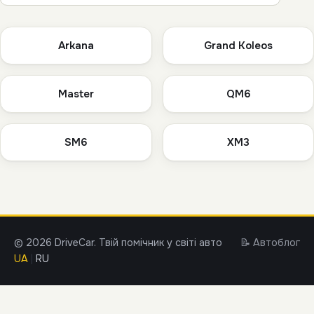
Arkana
Grand Koleos
Master
QM6
SM6
XM3
© 2026 DriveCar. Твій помічник у світі авто
📝 Автоблог
UA
|
RU