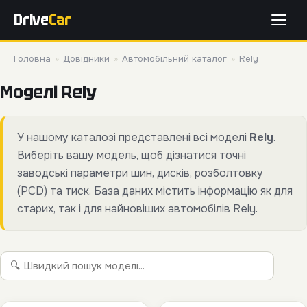
Drive
Car
Головна
»
Довідники
»
Автомобільний каталог
»
Rely
Моделі Rely
У нашому каталозі представлені всі моделі
Rely
.
Виберіть вашу модель, щоб дізнатися точні
заводські параметри шин, дисків, розболтовку
(PCD) та тиск. База даних містить інформацію як для
старих, так і для найновіших автомобілів Rely.