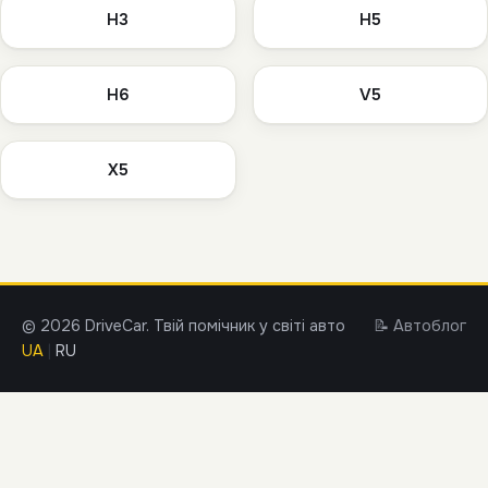
H3
H5
H6
V5
X5
© 2026 DriveCar. Твій помічник у світі авто
📝 Автоблог
UA
|
RU