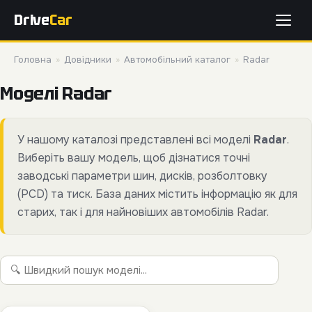
Drive
Car
Головна
»
Довідники
»
Автомобільний каталог
»
Radar
Моделі Radar
У нашому каталозі представлені всі моделі
Radar
.
Виберіть вашу модель, щоб дізнатися точні
заводські параметри шин, дисків, розболтовку
(PCD) та тиск. База даних містить інформацію як для
старих, так і для найновіших автомобілів Radar.