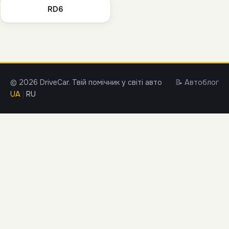
RD6
© 2026 DriveCar. Твій помічник у світі авто
📝 Автоблог
UA
|
RU