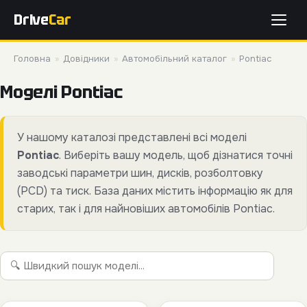
Drive
Car
Головна
»
Довідники
»
Автомобільний каталог
»
Pontiac
Моделі Pontiac
У нашому каталозі представлені всі моделі
Pontiac
. Виберіть вашу модель, щоб дізнатися точні
заводські параметри шин, дисків, розболтовку
(PCD) та тиск. База даних містить інформацію як для
старих, так і для найновіших автомобілів Pontiac.