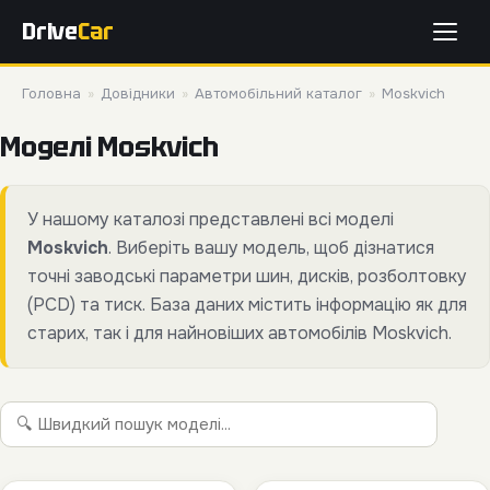
Drive
Car
Головна
»
Довідники
»
Автомобільний каталог
»
Moskvich
Моделі Moskvich
У нашому каталозі представлені всі моделі
Moskvich
. Виберіть вашу модель, щоб дізнатися
точні заводські параметри шин, дисків, розболтовку
(PCD) та тиск. База даних містить інформацію як для
старих, так і для найновіших автомобілів Moskvich.