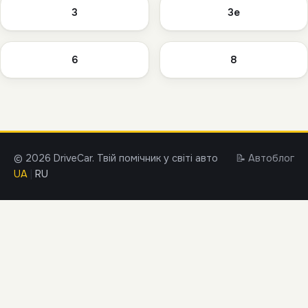
3
3e
6
8
© 2026 DriveCar. Твій помічник у світі авто
📝 Автоблог
UA
|
RU