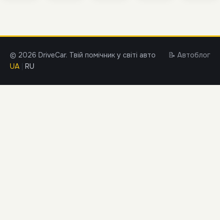
© 2026 DriveCar. Твій помічник у світі авто
📝 Автоблог
UA
|
RU