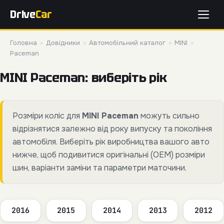
Drive
Car
Головна
»
Довідники
»
Автомобільний каталог
»
MINI
»
Paceman
MINI Paceman: виберіть рік
Розміри коліс для
MINI Paceman
можуть сильно
відрізнятися залежно від року випуску та покоління
автомобіля. Виберіть рік виробництва вашого авто
нижче, щоб подивитися оригінальні (OEM) розміри
шин, варіанти заміни та параметри маточини.
2016
2015
2014
2013
2012