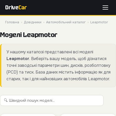
Drive
Car
Головна
»
Довідники
»
Автомобільний каталог
»
Leapmotor
Моделі Leapmotor
У нашому каталозі представлені всі моделі
Leapmotor
. Виберіть вашу модель, щоб дізнатися
точні заводські параметри шин, дисків, розболтовку
(PCD) та тиск. База даних містить інформацію як для
старих, так і для найновіших автомобілів Leapmotor.