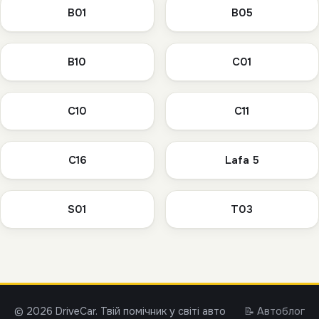
B01
B05
B10
C01
C10
C11
C16
Lafa 5
S01
T03
© 2026 DriveCar. Твій помічник у світі авто
📝 Автоблог