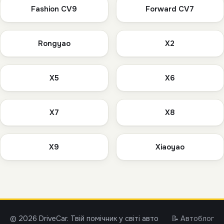
Fashion CV9
Forward CV7
Rongyao
X2
X5
X6
X7
X8
X9
Xiaoyao
© 2026 DriveCar. Твій помічник у світі авто
📝 Автоблог