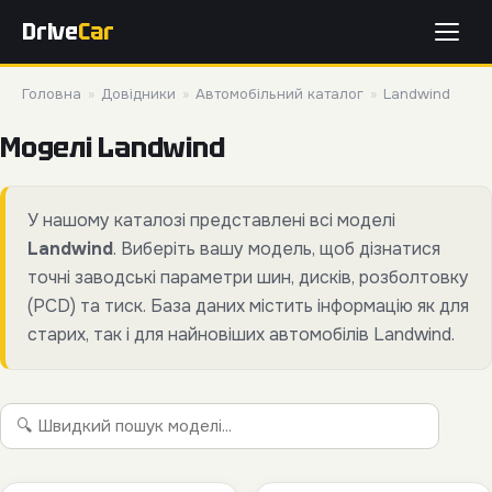
Drive
Car
Головна
»
Довідники
»
Автомобільний каталог
»
Landwind
Моделі Landwind
У нашому каталозі представлені всі моделі
Landwind
. Виберіть вашу модель, щоб дізнатися
точні заводські параметри шин, дисків, розболтовку
(PCD) та тиск. База даних містить інформацію як для
старих, так і для найновіших автомобілів Landwind.