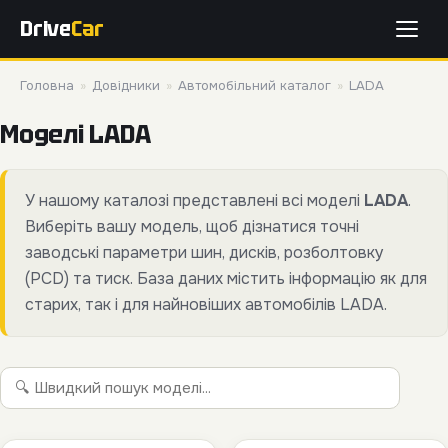
Drive
Car
Головна
»
Довідники
»
Автомобільний каталог
»
LADA
Моделі LADA
У нашому каталозі представлені всі моделі
LADA
.
Виберіть вашу модель, щоб дізнатися точні
заводські параметри шин, дисків, розболтовку
(PCD) та тиск. База даних містить інформацію як для
старих, так і для найновіших автомобілів LADA.