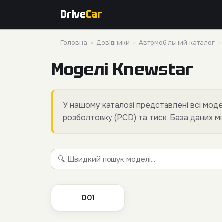
Drive
Car
Головна
»
Довідники
»
Автомобільний каталог
Моделі Knewstar
У нашому каталозі представлені всі мод
розболтовку (PCD) та тиск. База даних мі
001