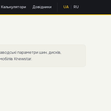
|
Калькулятори
Довідники
UA
RU
заводські параметри шин, дисків,
мобілів Knewstar.