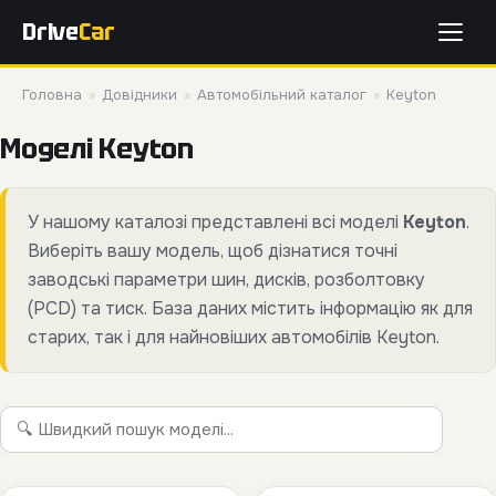
Drive
Car
Головна
»
Довідники
»
Автомобільний каталог
»
Keyton
Моделі Keyton
У нашому каталозі представлені всі моделі
Keyton
.
Виберіть вашу модель, щоб дізнатися точні
заводські параметри шин, дисків, розболтовку
(PCD) та тиск. База даних містить інформацію як для
старих, так і для найновіших автомобілів Keyton.