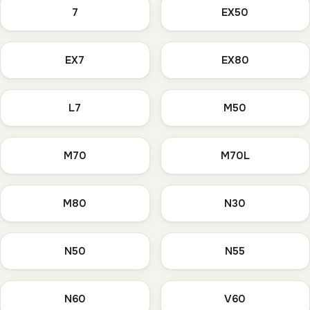
7
EX50
EX7
EX80
L7
M50
M70
M70L
M80
N30
N50
N55
N60
V60