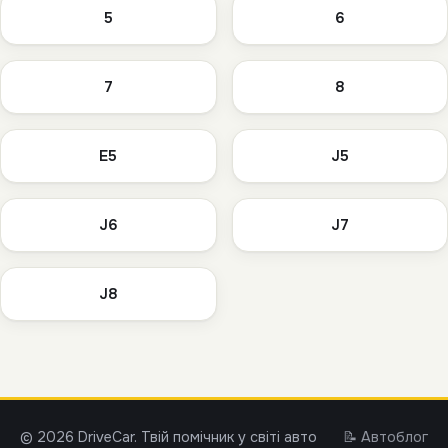
5
6
7
8
E5
J5
J6
J7
J8
© 2026 DriveCar. Твій помічник у світі авто
📝 Автоблог