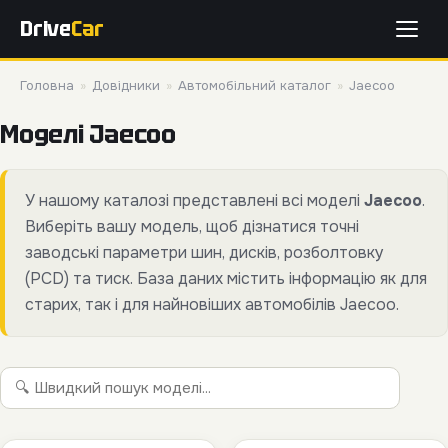
Drive
Car
Головна
»
Довідники
»
Автомобільний каталог
»
Jaecoo
Моделі Jaecoo
У нашому каталозі представлені всі моделі
Jaecoo
.
Виберіть вашу модель, щоб дізнатися точні
заводські параметри шин, дисків, розболтовку
(PCD) та тиск. База даних містить інформацію як для
старих, так і для найновіших автомобілів Jaecoo.