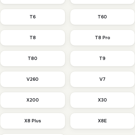
T6
T60
T8
T8 Pro
T80
T9
V260
V7
X200
X30
X8 Plus
X8E