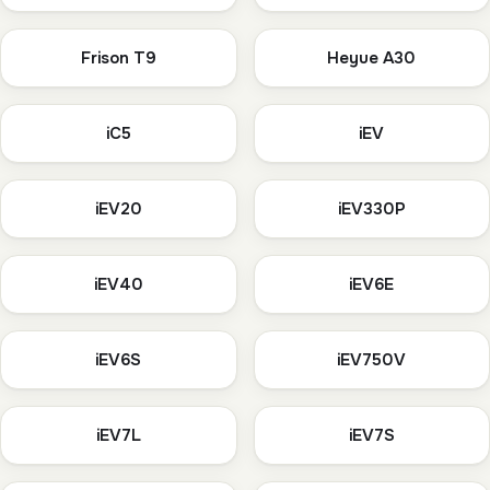
Frison T9
Heyue A30
iC5
iEV
iEV20
iEV330P
iEV40
iEV6E
iEV6S
iEV750V
iEV7L
iEV7S