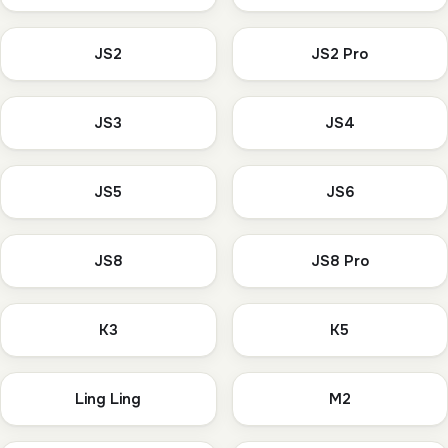
JS2
JS2 Pro
JS3
JS4
JS5
JS6
JS8
JS8 Pro
K3
K5
Ling Ling
M2