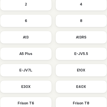
2
4
6
8
A13
A13RS
A5 Plus
E-JV5.5
E-JV7L
E10X
E30X
E40X
Frison T6
Frison T8