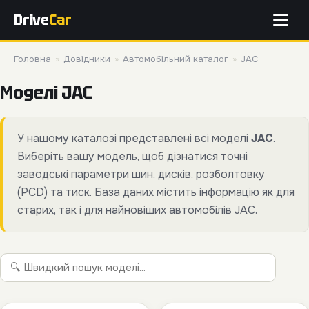
Drive
Car
Головна
»
Довідники
»
Автомобільний каталог
»
JAC
Моделі JAC
У нашому каталозі представлені всі моделі
JAC
.
Виберіть вашу модель, щоб дізнатися точні
заводські параметри шин, дисків, розболтовку
(PCD) та тиск. База даних містить інформацію як для
старих, так і для найновіших автомобілів JAC.