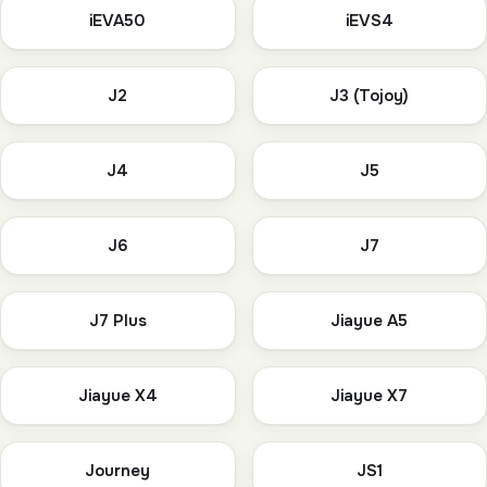
iEVA50
iEVS4
J2
J3 (Tojoy)
J4
J5
J6
J7
J7 Plus
Jiayue A5
Jiayue X4
Jiayue X7
Journey
JS1