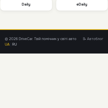
Daily
eDaily
© 2026 DriveCar. Твій помічник у світі авто
📝 Автоблог
UA
|
RU