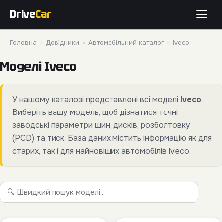
Drive
Car
Головна
»
Довідники
»
Автомобільний каталог
»
Iveco
Моделі Iveco
У нашому каталозі представлені всі моделі
Iveco
.
Виберіть вашу модель, щоб дізнатися точні
заводські параметри шин, дисків, розболтовку
(PCD) та тиск. База даних містить інформацію як для
старих, так і для найновіших автомобілів Iveco.