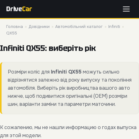
Drive
Car
Головна
»
Довідники
»
Автомобільний каталог
»
Infiniti
»
QX55
Infiniti QX55: виберіть рік
Розміри коліс для
Infiniti QX55
можуть сильно
відрізнятися залежно від року випуску та покоління
автомобіля. Виберіть рік виробництва вашого авто
нижче, щоб подивитися оригінальні (OEM) розміри
шин, варіанти заміни та параметри маточини.
К сожалению, мы не нашли информацию о годах выпуска
для этой модели.