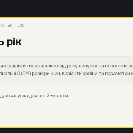
»
Infiniti
»
J30
ь рік
но відрізнятися залежно від року випуску та покоління ав
нальні (OEM) розміри шин, варіанти заміни та параметри 
дах выпуска для этой модели.