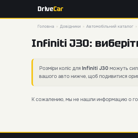
Drive
Car
Головна
»
Довідники
»
Автомобільний каталог
Infiniti J30: виберіт
Розміри коліс для
Infiniti J30
можуть силь
вашого авто нижче, щоб подивитися оригі
К сожалению, мы не нашли информацию о го