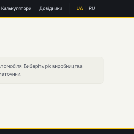
|
Калькулятори
Довідники
UA
RU
томобіля. Виберіть рік виробництва
маточини.