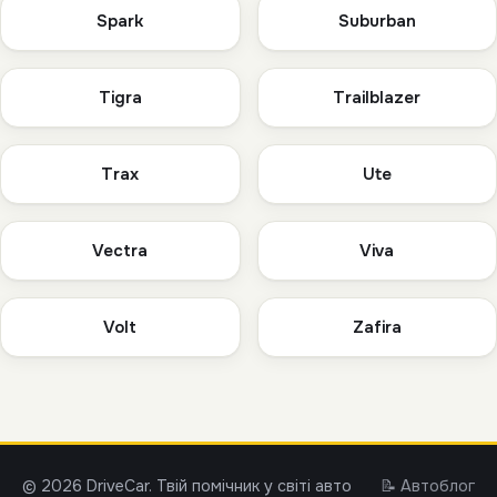
Spark
Suburban
Tigra
Trailblazer
Trax
Ute
Vectra
Viva
Volt
Zafira
© 2026 DriveCar. Твій помічник у світі авто
📝 Автоблог