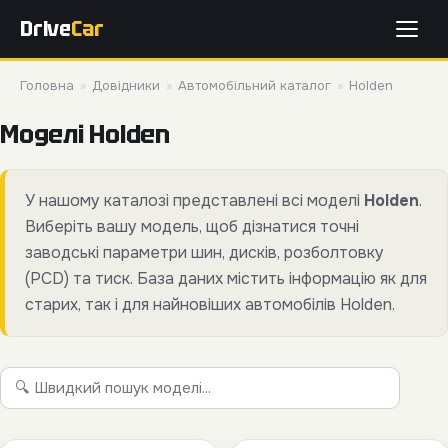
Drive
Car
Головна
»
Довідники
»
Автомобільний каталог
»
Holden
Моделі Holden
У нашому каталозі представлені всі моделі
Holden
.
Виберіть вашу модель, щоб дізнатися точні
заводські параметри шин, дисків, розболтовку
(PCD) та тиск. База даних містить інформацію як для
старих, так і для найновіших автомобілів Holden.