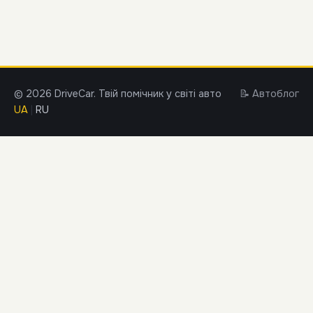
© 2026 DriveCar. Твій помічник у світі авто
📝 Автоблог
UA
|
RU