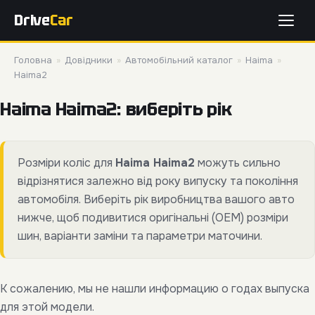
Drive
Car
Головна
»
Довідники
»
Автомобільний каталог
»
Haima
»
Haima2
Haima Haima2: виберіть рік
Розміри коліс для
Haima Haima2
можуть сильно
відрізнятися залежно від року випуску та покоління
автомобіля. Виберіть рік виробництва вашого авто
нижче, щоб подивитися оригінальні (OEM) розміри
шин, варіанти заміни та параметри маточини.
К сожалению, мы не нашли информацию о годах выпуска
для этой модели.