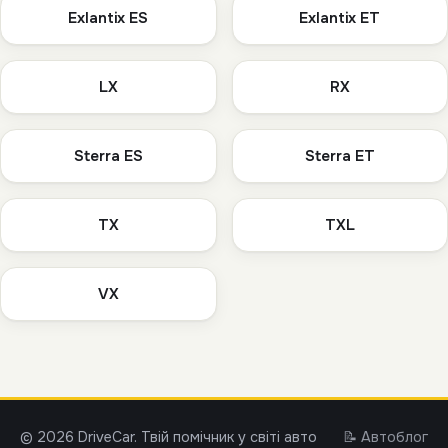
Exlantix ES
Exlantix ET
LX
RX
Sterra ES
Sterra ET
TX
TXL
VX
© 2026 DriveCar. Твій помічник у світі авто
📝 Автоблог