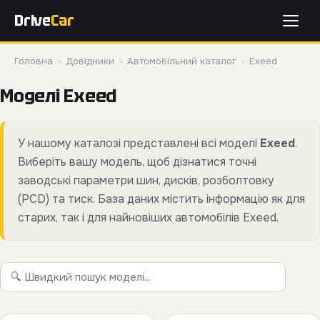
Drive
Car
Головна
»
Довідники
»
Автомобільний каталог
»
Exeed
Моделі Exeed
У нашому каталозі представлені всі моделі
Exeed
.
Виберіть вашу модель, щоб дізнатися точні
заводські параметри шин, дисків, розболтовку
(PCD) та тиск. База даних містить інформацію як для
старих, так і для найновіших автомобілів Exeed.