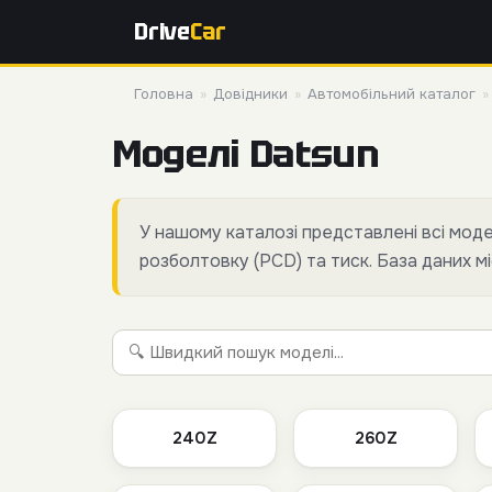
Drive
Car
Головна
»
Довідники
»
Автомобільний каталог
Моделі Datsun
У нашому каталозі представлені всі мод
розболтовку (PCD) та тиск. База даних мі
240Z
260Z