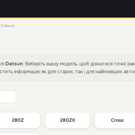
»
Datsun
елі
Datsun
. Виберіть вашу модель, щоб дізнатися точні зав
стить інформацію як для старих, так і для найновіших авто
280Z
280ZX
Cross