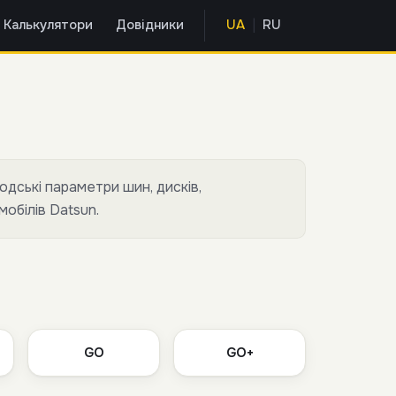
|
Калькулятори
Довідники
UA
RU
одські параметри шин, дисків,
мобілів Datsun.
GO
GO+