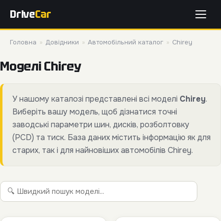
Drive
Car
Головна
»
Довідники
»
Автомобільний каталог
»
Chirey
Моделі Chirey
У нашому каталозі представлені всі моделі
Chirey
.
Виберіть вашу модель, щоб дізнатися точні
заводські параметри шин, дисків, розболтовку
(PCD) та тиск. База даних містить інформацію як для
старих, так і для найновіших автомобілів Chirey.