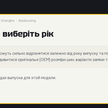
»
Changhe
»
Beidouxing
 виберіть рік
жуть сильно відрізнятися залежно від року випуску та по
витися оригінальні (OEM) розміри шин, варіанти заміни 
дах выпуска для этой модели.