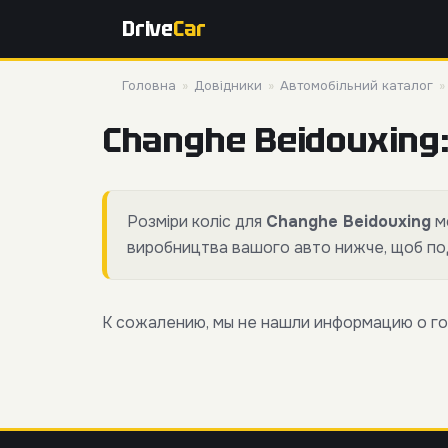
Drive
Car
Головна
»
Довідники
»
Автомобільний каталог
Changhe Beidouxing:
Розміри коліс для
Changhe Beidouxing
мо
виробництва вашого авто нижче, щоб поди
К сожалению, мы не нашли информацию о го