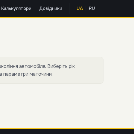
|
Калькулятори
Довідники
UA
RU
коління автомобіля. Виберіть рік
та параметри маточини.