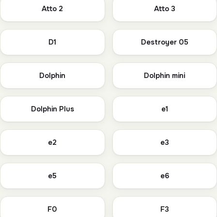
Atto 2
Atto 3
D1
Destroyer 05
Dolphin
Dolphin mini
Dolphin Plus
e1
e2
e3
e5
e6
F0
F3