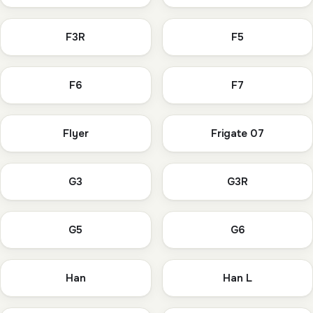
F3R
F5
F6
F7
Flyer
Frigate 07
G3
G3R
G5
G6
Han
Han L