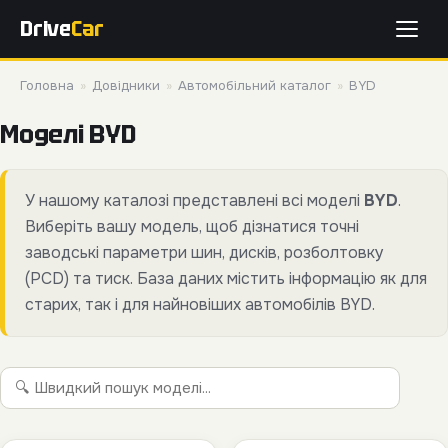
Drive
Car
Головна
»
Довідники
»
Автомобільний каталог
»
BYD
Моделі BYD
У нашому каталозі представлені всі моделі
BYD
.
Виберіть вашу модель, щоб дізнатися точні
заводські параметри шин, дисків, розболтовку
(PCD) та тиск. База даних містить інформацію як для
старих, так і для найновіших автомобілів BYD.