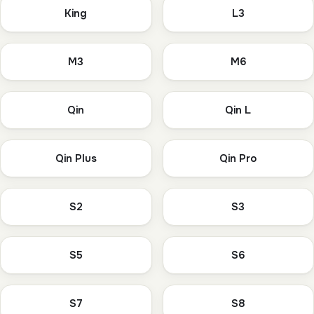
King
L3
M3
M6
Qin
Qin L
Qin Plus
Qin Pro
S2
S3
S5
S6
S7
S8