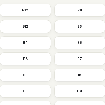
B10
B11
B12
B3
B4
B5
B6
B7
B8
D10
D3
D4