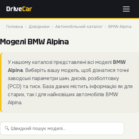
Drive
Car
Головна
»
Довідники
»
Автомобільний каталог
»
BMW Alpina
Моделі BMW Alpina
У нашому каталозі представлені всі моделі
BMW
Alpina
. Виберіть вашу модель, щоб дізнатися точні
заводські параметри шин, дисків, розболтовку
(PCD) та тиск. База даних містить інформацію як для
старих, так і для найновіших автомобілів BMW
Alpina.