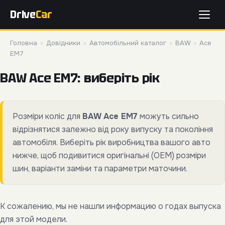
Drive
Car
Головна
»
Довідники
»
Автомобільний каталог
»
BAW
»
Ace
EM7
BAW Ace EM7: виберіть рік
Розміри коліс для
BAW Ace EM7
можуть сильно
відрізнятися залежно від року випуску та покоління
автомобіля. Виберіть рік виробництва вашого авто
нижче, щоб подивитися оригінальні (OEM) розміри
шин, варіанти заміни та параметри маточини.
К сожалению, мы не нашли информацию о годах выпуска
для этой модели.