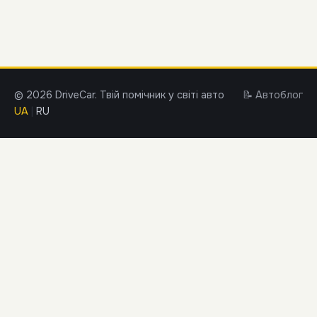
© 2026 DriveCar. Твій помічник у світі авто
📝 Автоблог
UA
|
RU