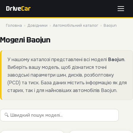
Drive
Car
Головна
»
Довідники
»
Автомобільний каталог
»
Baojun
Моделі Baojun
У нашому каталозі представлені всі моделі
Baojun
.
Виберіть вашу модель, щоб дізнатися точні
заводські параметри шин, дисків, розболтовку
(PCD) та тиск. База даних містить інформацію як для
старих, так і для найновіших автомобілів Baojun.