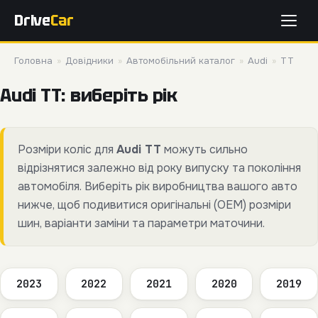
Drive
Car
Головна
»
Довідники
»
Автомобільний каталог
»
Audi
»
TT
Audi TT: виберіть рік
Розміри коліс для
Audi TT
можуть сильно
відрізнятися залежно від року випуску та покоління
автомобіля. Виберіть рік виробництва вашого авто
нижче, щоб подивитися оригінальні (OEM) розміри
шин, варіанти заміни та параметри маточини.
2023
2022
2021
2020
2019