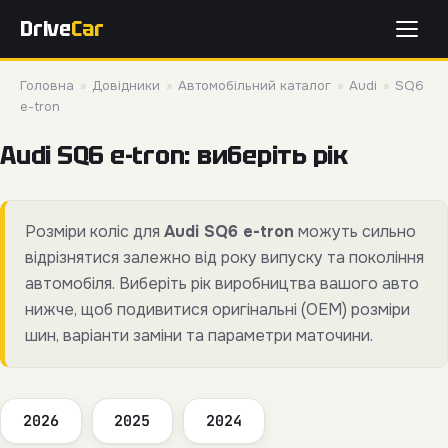
Drive
Car
Головна
»
Довідники
»
Автомобільний каталог
»
Audi
»
SQ6
e-tron
Audi SQ6 e-tron: виберіть рік
Розміри коліс для
Audi SQ6 e-tron
можуть сильно
відрізнятися залежно від року випуску та покоління
автомобіля. Виберіть рік виробництва вашого авто
нижче, щоб подивитися оригінальні (OEM) розміри
шин, варіанти заміни та параметри маточини.
2026
2025
2024