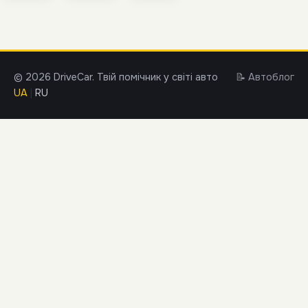
© 2026 DriveCar. Твій помічник у світі авто
📝 Автоблог
UA
|
RU