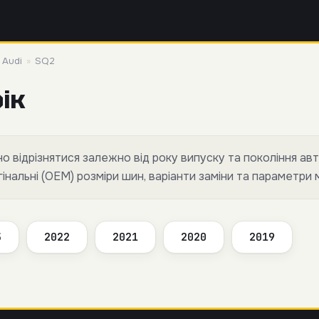
»
Audi
»
SQ2
рік
 відрізнятися залежно від року випуску та покоління авт
нальні (OEM) розміри шин, варіанти заміни та параметри 
3
2022
2021
2020
2019