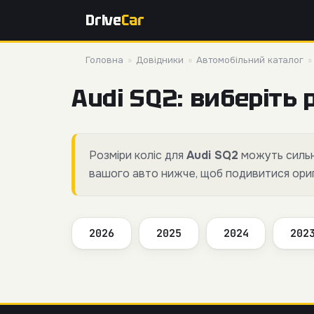
Drive
Car
Головна
»
Довідники
»
Автомобільний каталог
Audi SQ2: виберіть 
Розміри коліс для
Audi SQ2
можуть сильно
вашого авто нижче, щоб подивитися оригі
2026
2025
2024
202