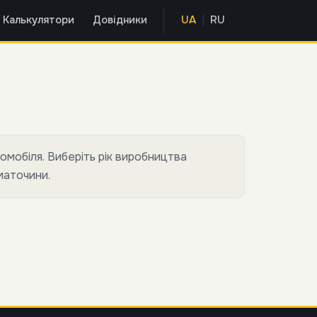
|
Калькулятори
Довідники
UA
RU
омобіля. Виберіть рік виробництва
маточини.