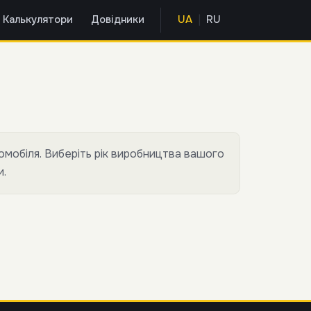
|
Калькулятори
Довідники
UA
RU
омобіля. Виберіть рік виробництва вашого
и.