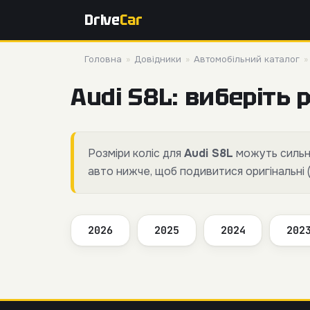
Drive
Car
Головна
»
Довідники
»
Автомобільний каталог
Audi S8L: виберіть р
Розміри коліс для
Audi S8L
можуть сильно
авто нижче, щоб подивитися оригінальні 
2026
2025
2024
202