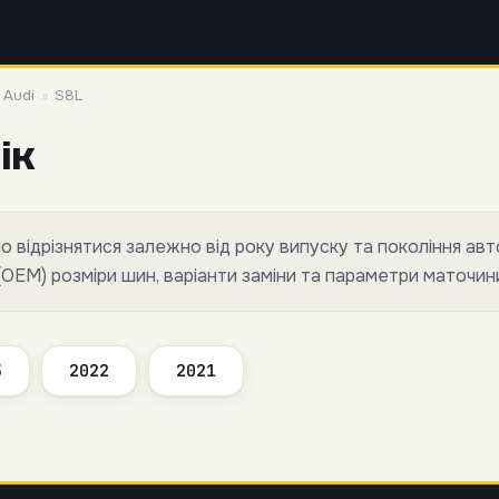
»
Audi
»
S8L
ік
 відрізнятися залежно від року випуску та покоління авт
(OEM) розміри шин, варіанти заміни та параметри маточин
3
2022
2021