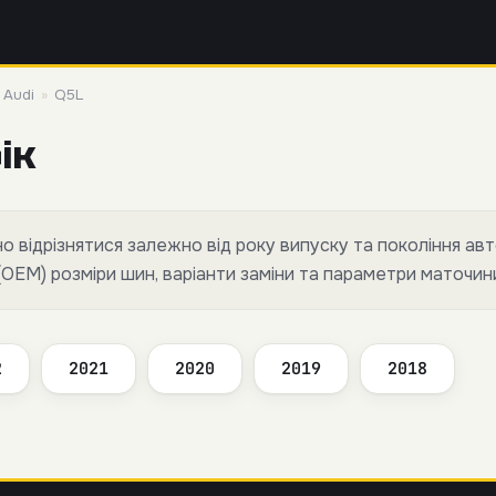
»
Audi
»
Q5L
ік
 відрізнятися залежно від року випуску та покоління авт
(OEM) розміри шин, варіанти заміни та параметри маточин
2
2021
2020
2019
2018