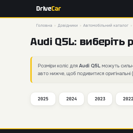
Drive
Car
Головна
»
Довідники
»
Автомобільний каталог
Audi Q5L: виберіть р
Розміри коліс для
Audi Q5L
можуть сильно
авто нижче, щоб подивитися оригінальні 
2025
2024
2023
202