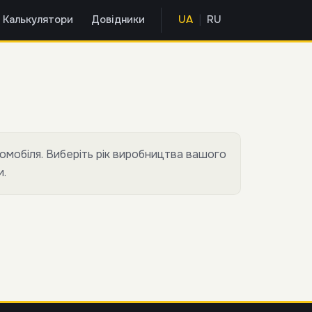
|
Калькулятори
Довідники
UA
RU
омобіля. Виберіть рік виробництва вашого
и.