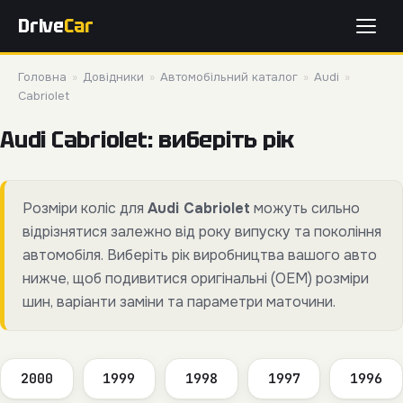
Drive
Car
Головна
»
Довідники
»
Автомобільний каталог
»
Audi
»
Cabriolet
Audi Cabriolet: виберіть рік
Розміри коліс для
Audi Cabriolet
можуть сильно
відрізнятися залежно від року випуску та покоління
автомобіля. Виберіть рік виробництва вашого авто
нижче, щоб подивитися оригінальні (OEM) розміри
шин, варіанти заміни та параметри маточини.
2000
1999
1998
1997
1996