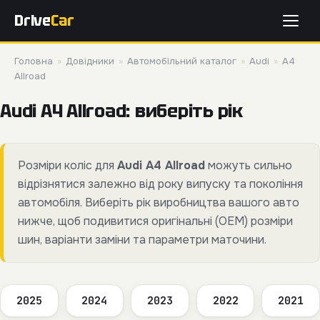
Drive
Car
Головна
»
Довідники
»
Автомобільний каталог
»
Audi
»
A4
Allroad
Audi A4 Allroad: виберіть рік
Розміри коліс для
Audi A4 Allroad
можуть сильно
відрізнятися залежно від року випуску та покоління
автомобіля. Виберіть рік виробництва вашого авто
нижче, щоб подивитися оригінальні (OEM) розміри
шин, варіанти заміни та параметри маточини.
2025
2024
2023
2022
2021