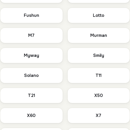
Fushun
Lotto
M7
Murman
Myway
Smily
Solano
T11
T21
X50
X60
X7