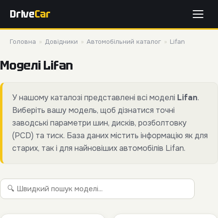
Drive
Car
Головна
»
Довідники
»
Автомобільний каталог
»
Lifan
Моделі Lifan
У нашому каталозі представлені всі моделі
Lifan
.
Виберіть вашу модель, щоб дізнатися точні
заводські параметри шин, дисків, розболтовку
(PCD) та тиск. База даних містить інформацію як для
старих, так і для найновіших автомобілів Lifan.